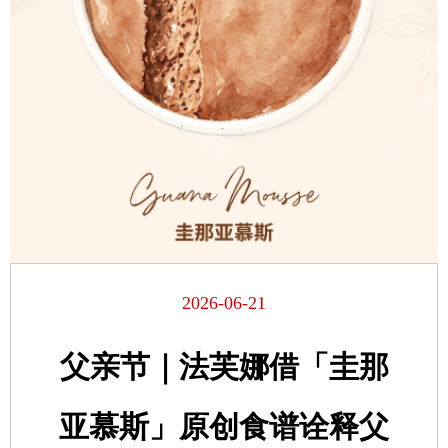
2026-06-21
父亲节｜法芙娜借「圭那
亚慕斯」原创食谱诠释父