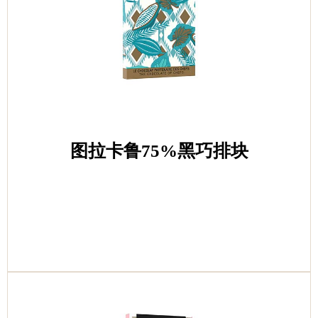
图拉卡鲁75%黑巧排块