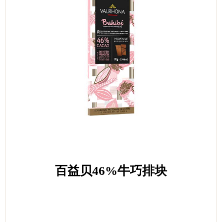
百益贝46%牛巧排块