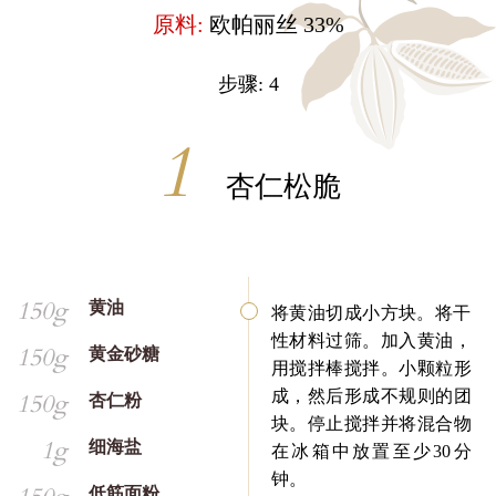
原料:
欧帕丽丝 33%
步骤: 4
杏仁松脆
150g
黄油
将黄油切成小方块。将干
性材料过筛。加入黄油，
150g
黄金砂糖
用搅拌棒搅拌。小颗粒形
成，然后形成不规则的团
150g
杏仁粉
块。停止搅拌并将混合物
1g
细海盐
在冰箱中放置至少30分
钟。
低筋面粉