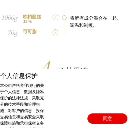
1000g
欧帕丽丝
将所有成分混合在一起。
33%
调温和制模。
70g
可可脂
西柚果冻
个人信息保护
本公司严格遵守现行的关
于个人信息、数据及隐私
保护的法律法规，采取充
530g
西柚汁
加热一小部分西柚汁，搅
分的技术手段和管理措
拌，加入明胶和糖。加入
施，对客户的信息、投保
60g
细砂糖
交易信息和交易安全采取
剩余的西柚汁。
同意
保障措施和承担保密义务
12g
明胶片