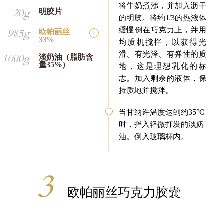
将牛奶煮沸，并加入沥干
20g
明胶片
的明胶。将约1/3的热液体
缓慢倒在巧克力上，并用
985g
欧帕丽丝
33%
均质机搅拌，以获得光
滑、有光泽、有弹性的质
1000g
淡奶油（脂肪含
量35%）
地，这是理想乳化的标
志。加入剩余的液体，保
持质地并搅拌。
当甘纳许温度达到约35°C
时，拌入轻微打发的淡奶
油。倒入玻璃杯内。
欧帕丽丝巧克力胶囊