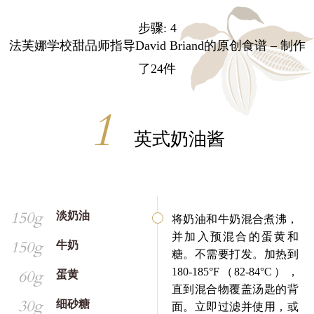
步骤: 4
法芙娜学校甜品师指导David Briand的原创食谱 – 制作
了24件
英式奶油酱
150g
淡奶油
将奶油和牛奶混合煮沸，
并加入预混合的蛋黄和
150g
牛奶
糖。不需要打发。加热到
180-185°F（82-84°C），
60g
蛋黄
直到混合物覆盖汤匙的背
30g
细砂糖
面。立即过滤并使用，或