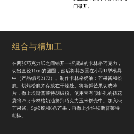
门微开。
组合与精加工
在两张巧克力纸之间铺开一些调温的卡林格巧克力，
切出直径11cm的圆圈，然后将其放置在小型U型模具
中（产品编号2172）。制作卡林格奶油：芒果酱和松
脆。烘烤松脆并存放在干燥处。将新鲜芒果切成薄
片，撒上埃斯普莱特胡椒粉。使用带有倾斜孔的裱花
袋将25 g 卡林格奶油挤到巧克力玉米饼壳中。加入8g
芒果酱、5g松脆和6条芒果，再撒上少许埃斯普莱特
胡椒。