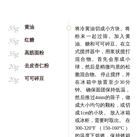
35g
黄油
将冷黄油切成小方块。将
粉末一起过筛。加入黄
35g
红糖
油、糖和可可碎豆。在立
式搅拌器中，用浆状搅打
35g
高筋面粉
混合物。首先会形成小
20g
去皮杏仁粉
球，然后是稍微均质的松
脆混合物。 停止搅拌，并
20g
可可碎豆
在冰箱中放置至少30分
钟。 确保面团保持低温，
然后推过4mm的筛子，做
成大小均匀的颗粒，或切
成1cm的小块。 放入冰箱
或冰柜，需要时取出。 在
300-320°F（150-160°C）
的温度下烘烤，保持烤箱