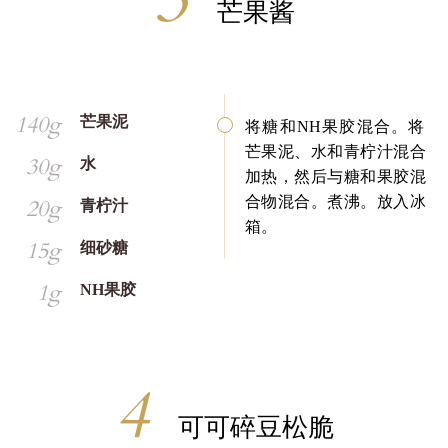
芒果酱
140g
芒果泥
将糖和NH果胶混合。将
芒果泥、水和青柠汁混合
30g
水
加热，然后与糖和果胶混
合物混合。煮沸。放入冰
20g
青柠汁
箱。
15g
细砂糖
1g
NH果胶
可可碎豆松脆