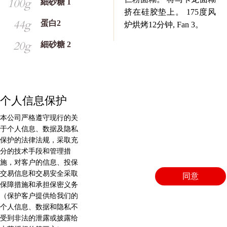
100g
細砂糖 1
挤在硅胶垫上。 175度风
44g
蛋白2
炉烘烤12分钟, Fan 3。
20g
細砂糖 2
个人信息保护
灵感柚子甘拿许
本公司严格遵守现行的关
于个人信息、数据及隐私
保护的法律法规，采取充
分的技术手段和管理措
施，对客户的信息、投保
75g
牛奶
融化灵感柚子。 加热牛奶
交易信息和交易安全采取
同意
及蜂蜜。 将热牛奶倒入已
保障措施和承担保密义务
7g
蜂蜜
（保护客户提供给我们的
融化的灵感柚子。 使用均
个人信息、数据和隐私不
质机搅拌以达至完化。 置
252g
灵感柚子
受到非法的泄露或披露给
于冷藏库备用。