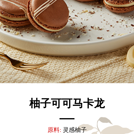
柚子可可马卡龙
原料:
灵感柚子