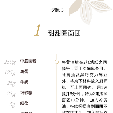
步骤: 3
甜甜圈面团
250g
中筋面粉
将黄油放在2张烤纸之间
捍平，置于冷冻库备用。
125g
鸡蛋
除黄油及黑巧克力碎豆
外，将余下材料放入厨师
25g
牛奶
机，配上面团钩。 用1速
28g
细砂糖
搅拌5分钟，转为2速搓揉
面团10分钟。 加入冷黄
5g
细盐
油，持续搓揉直到面团不
沾在搅拌盘。 加入黑巧克