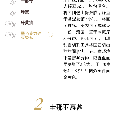
3g
干酵母
力碎豆52%，均匀混合。
8g
蜂蜜
将面团包上保鲜膜，静置
于常温发酵2小时。 将面
150g
冷黄油
团排气。 分割面团成60克
一份，滚圆。置于冷藏库
150g
黑巧克力碎
豆52%
30分钟。 轻压面团，用甜
甜圈切割工具将面团切出
甜甜圈形状。 在25度环境
下发酵40分钟，或直至面
团膨胀至2倍大。 于170度
热油中将甜甜圈炸至两面
金黄色。
圭那亚裹酱