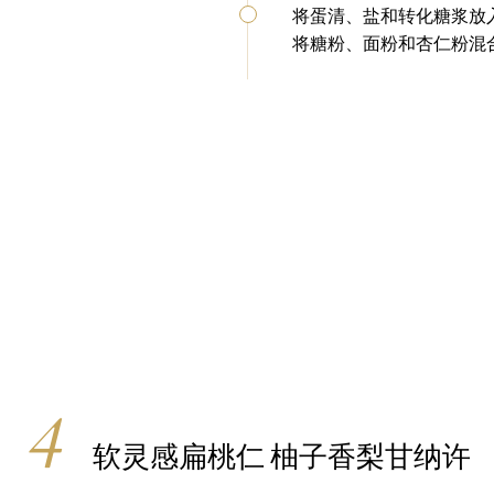
将蛋清、盐和转化糖浆放
将糖粉、面粉和杏仁粉混
软灵感扁桃仁 柚子香梨甘纳许