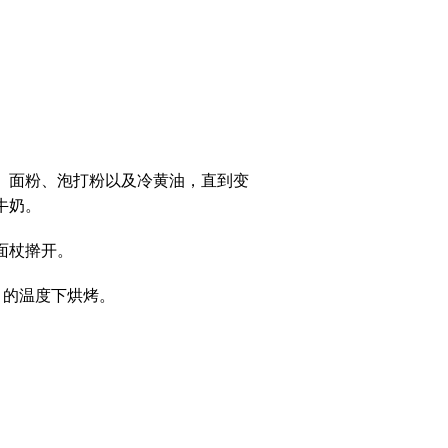
、面粉、泡打粉以及冷黄油，直到变
牛奶。
面杖擀开。
0°C）的温度下烘烤。