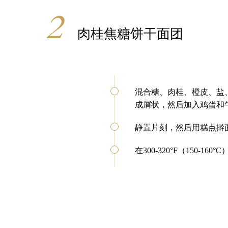
肉桂焦糖饼干面团
混合糖、肉桂、橙皮、盐
成屑状，然后加入鸡蛋和
静置片刻，然后用糕点擀
在300-320°F（150-16