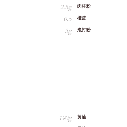
2.5g
肉桂粉
0.5
橙皮
3g
泡打粉
190g
黄油