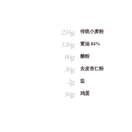
235g
传统小麦粉
120g
黄油 84%
90g
糖粉
30g
去皮杏仁粉
2g
盐
50g
鸡蛋