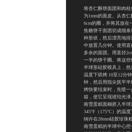
将杏仁酥饼面团和肉桂
为1mm的面皮。从杏
6cm的圈，并将其放
焦糖饼干面团切成细条
种形状，然后漂亮地排
中放置几分钟。使用直
多余的面团。用直径2
一半的饼干圈。将这些
半球形硅胶模具上，然后在
温度下烘烤 10至12分
钟，然后用指尖抚平半
烤快要结束时，先喷一
箱，使它呈现琥珀光泽。
南雪蛋糕面糊挤入半球
345°F（175°C）的
纳许在28mm硅胶珍珠
南雪蛋糕的半球中心挖