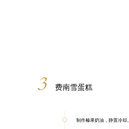
费南雪蛋糕
制作榛果奶油，静置冷却