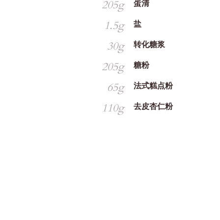
205g
蛋清
1.5g
盐
30g
转化糖浆
205g
糖粉
65g
法式糕点粉
110g
去皮杏仁粉