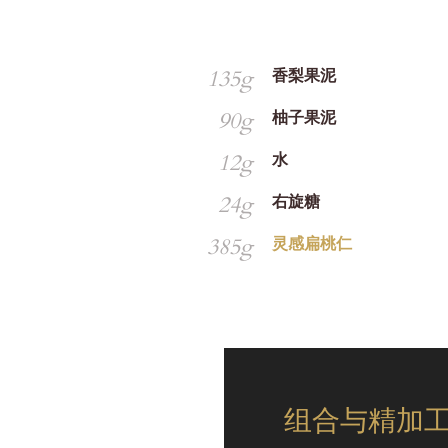
135g
香梨果泥
90g
柚子果泥
12g
水
24g
右旋糖
385g
灵感扁桃仁
组合与精加