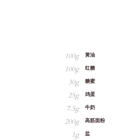
100g
黄油
100g
红糖
30g
糖蜜
25g
鸡蛋
7.5g
牛奶
200g
高筋面粉
1g
盐