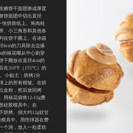
焦糖饼干面团擀成厚度
仁酥饼面团中切出直径
在一张烘焙纸上。将肉桂
带、小三角形和其他各
列在饼干圈上。在冰箱
径6cm的刀具除去边缘
cm的裱花嘴从中心刺穿
饼干圈放在直径4cm的
310°F（155°C）的
钟。小贴士：烘烤2分
球上的所有褶皱。在烘
点金粉，然后放回烤
用裱花袋将12-15g费
形硅胶模具中。在
温度下烘烤。倒大约12g软甘
粒模具中。用挖球器在费
一个洞，放入一粒柔软