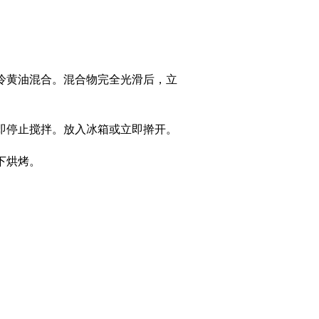
冷黄油混合。混合物完全光滑后，立
即停止搅拌。放入冰箱或立即擀开。
度下烘烤。