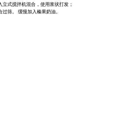
入立式搅拌机混合，使用浆状打发；
合过筛。 缓慢加入榛果奶油。