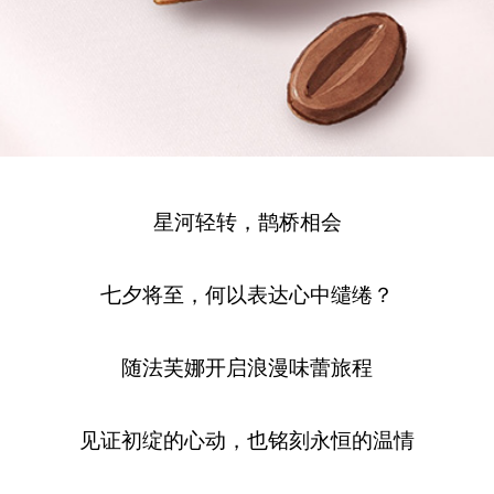
星河轻转，鹊桥相会
七夕将至，何以表达心中缱绻？
随法芙娜开启浪漫味蕾旅程
见证初绽的心动，也铭刻永恒的温情