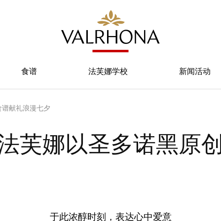
食谱
法芙娜学校
新闻活动
食谱献礼浪漫七夕
法芙娜以圣多诺黑原
于此浓醇时刻，表达心中爱意