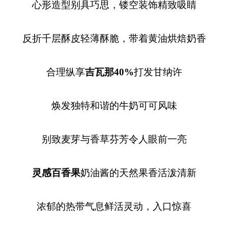
心形造型别具巧思，镂空装饰精致吸睛
反折千层酥皮轻薄酥脆，带着黄油烘焙奶香
合理纵享
吉瓦那40%
打发甘纳许
焕发独特和谐的牛奶可可风味
别致麦芽与香草芬芳令人眼前一亮
灵感百香果
奶油酱的天然果香活泼清新
浓郁的热带气息鲜活灵动，入口惊喜