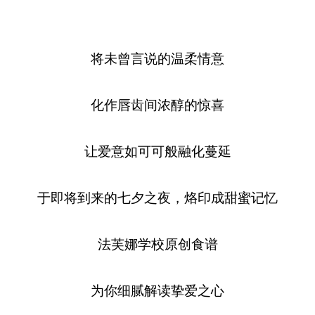
将未曾言说的温柔情意
化作唇齿间浓醇的惊喜
让爱意如可可般融化蔓延
于即将到来的七夕之夜，烙印成甜蜜记忆
法芙娜学校原创食谱
为你细腻解读挚爱之心