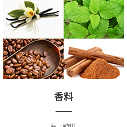
姜、汤加豆