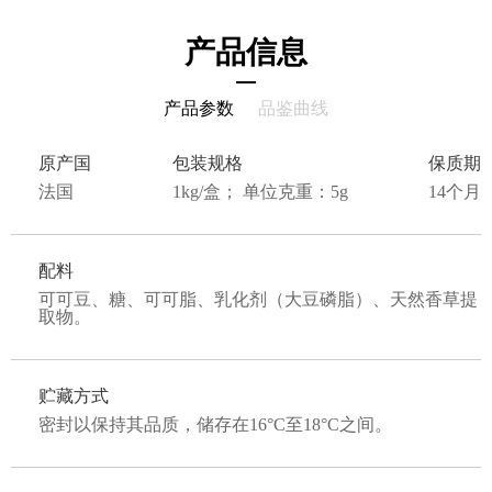
产品信息
产品参数
品鉴曲线
原产国
包装规格
保质期
法国
1kg/盒； 单位克重：5g
14个月
配料
可可豆、糖、可可脂、乳化剂（大豆磷脂）、天然香草提
取物。
贮藏方式
密封以保持其品质，储存在16°C至18°C之间。